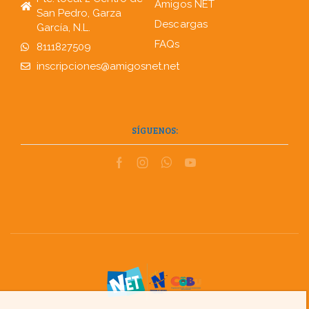
Amigos NET
San Pedro, Garza
Descargas
García, N.L.
FAQs
8111827509
inscripciones@amigosnet.net
SÍGUENOS: