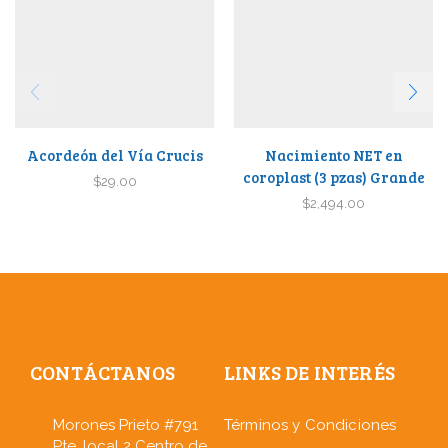
Acordeón del Vía Crucis
Nacimiento NET en
coroplast (3 pzas) Grande
$
29.00
$
2,494.00
CONTÁCTANOS
LINKS DE INTERÉS
Morones Prieto #791
Términos y Condiciones
Pte. local 2 Centro de