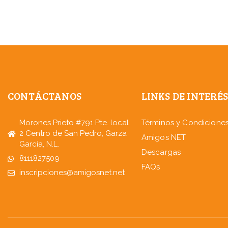
CONTÁCTANOS
LINKS DE INTERÉ
Morones Prieto #791 Pte. local
Términos y Condicione
2 Centro de San Pedro, Garza
Amigos NET
García, N.L.
Descargas
8111827509
FAQs
inscripciones@amigosnet.net