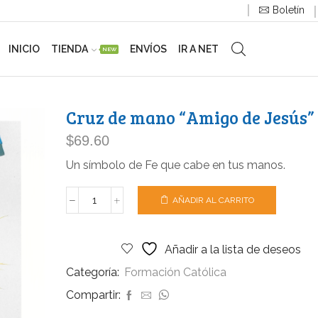
Boletín
INICIO
TIENDA
ENVÍOS
IR A NET
NEW
Cruz de mano “Amigo de Jesús”
$
69.60
Un símbolo de Fe que cabe en tus manos.
AÑADIR AL CARRITO
Añadir a la lista de deseos
Categoría:
Formación Católica
Compartir: