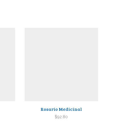
Rosario Medicinal
$
92.80