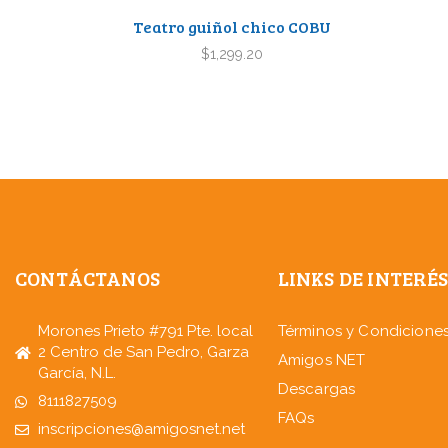
Teatro guiñol chico COBU
$
1,299.20
CONTÁCTANOS
LINKS DE INTERÉ
Morones Prieto #791 Pte. local
Términos y Condicione
2 Centro de San Pedro, Garza
Amigos NET
García, N.L.
Descargas
8111827509
FAQs
inscripciones@amigosnet.net