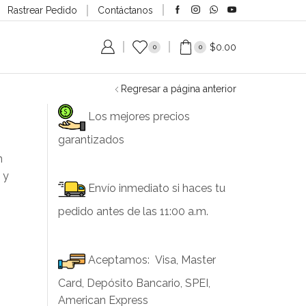
Rastrear Pedido
Contáctanos
$
0.00
0
0
Regresar a página anterior
Los mejores precios
garantizados
n
 y
Envío inmediato si haces tu
pedido antes de las 11:00 a.m.
Aceptamos: Visa, Master
Card, Depósito Bancario, SPEI,
American Express