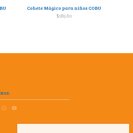
OBU
Cohete Mágico para niños COBU
Kit de 
$
185.60
ENOS: