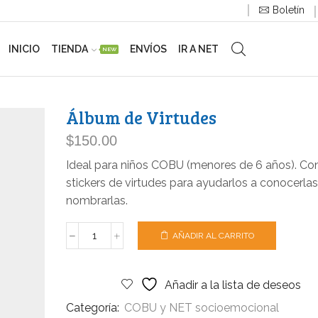
Boletín
INICIO
TIENDA
ENVÍOS
IR A NET
NEW
Álbum de Virtudes
$
150.00
Ideal para niños COBU (menores de 6 años). Co
stickers de virtudes para ayudarlos a conocerlas
nombrarlas.
AÑADIR AL CARRITO
Añadir a la lista de deseos
Categoría:
COBU y NET socioemocional