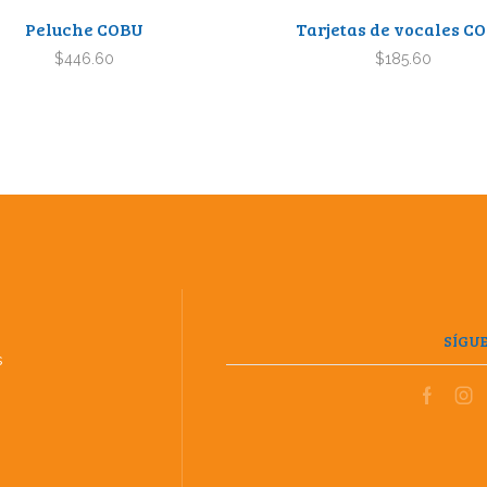
Peluche COBU
Tarjetas de vocales C
$
446.60
$
185.60
S
SÍGU
s